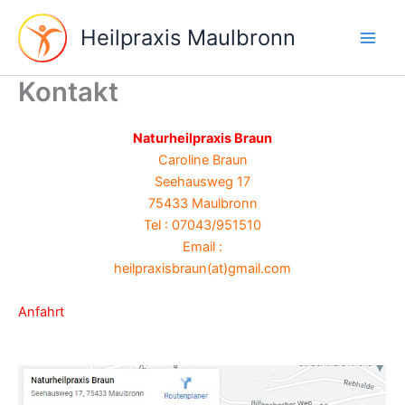
Aller
au
Heilpraxis Maulbronn
contenu
Kontakt
Naturheilpraxis Braun
Caroline Braun
Seehausweg 17
75433 Maulbronn
Tel : 07043/951510
Email :
heilpraxisbraun(at)gmail.com
Anfahrt