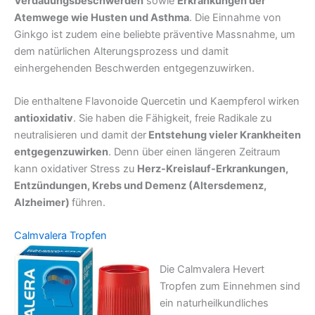
Verdauungsbeschwerden
sowie
Erkrankungen der
Atemwege wie Husten und Asthma
. Die Einnahme von
Ginkgo ist zudem eine beliebte präventive Massnahme, um
dem natürlichen Alterungsprozess und damit
einhergehenden Beschwerden entgegenzuwirken.
Die enthaltene Flavonoide Quercetin und Kaempferol wirken
antioxidativ
. Sie haben die Fähigkeit, freie Radikale zu
neutralisieren und damit der
Entstehung vieler Krankheiten
entgegenzuwirken
. Denn über einen längeren Zeitraum
kann oxidativer Stress zu
Herz-Kreislauf-Erkrankungen,
Entzündungen, Krebs und Demenz (Altersdemenz,
Alzheimer)
führen.
Calmvalera Tropfen
Die Calmvalera Hevert
Tropfen zum Einnehmen sind
ein naturheilkundliches