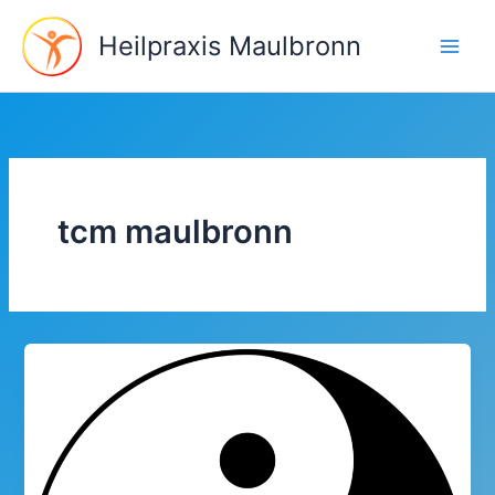
Aller
au
Heilpraxis Maulbronn
contenu
tcm maulbronn